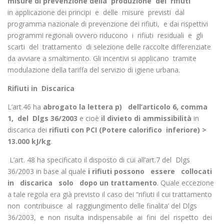
misure di prevenzione della produzione dei rifiuti
in applicazione dei principi e delle misure previsti dal
programma nazionale di prevenzione dei rifiuti, e dai rispettivi
programmi regionali ovvero riducono i rifiuti residuali e gli
scarti del trattamento di selezione delle raccolte differenziate
da avviare a smaltimento. Gli incentivi si applicano tramite
modulazione della tariffa del servizio di igiene urbana.
Rifiuti in Discarica
L’art.46 ha
abrogato la lettera p) dell’articolo 6, comma
1, del Dlgs 36/2003
e cioè
il divieto di ammissibilità
in
discarica dei
rifiuti con PCI (Potere calorifico inferiore) >
13.000 kJ/kg
.
L’art. 48 ha specificato il disposto di cui all’art.7 del Dlgs
36/2003 in base al quale
i rifiuti possono essere collocati
in discarica solo dopo un trattamento
. Quale eccezione
a tale regola era già previsto il caso dei “rifiuti il cui trattamento
non contribuisce al raggiungimento delle finalita’ del Dlgs
36/2003, e non risulta indispensabile ai fini del rispetto dei