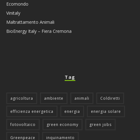
Ecomondo
Vinitaly
Maltrattamento Animali
BioEnergy Italy – Fiera Cremona
Tag
agricoltura
ambiente
animali
Coldiretti
efficienza energetica
energia
energia solare
fotovoltaico
green economy
green jobs
Greenpeace
inquinamento