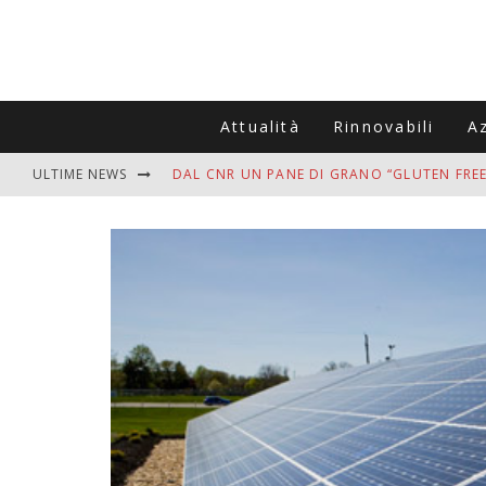
Attualità
Rinnovabili
A
ULTIME NEWS
DAL CNR UN PANE DI GRANO “GLUTEN FREE
VITIGNOITALIA CELEBRA IL 20ESIMO ANNIV
MUTTI ASSUME A OLIVETO CITRA 400 COL
ZANZARE IN VACANZA? I 3 ERRORI PIÙ COM
ADDIO BOLLETTE SALATE? LA NUOVA FRON