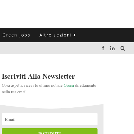
Green Jobs
Altre sezioni
LUZIONE DEL SETTORE NEGLI ULTIMI ANNI
Iscriviti Alla Newsletter
VITARLI)
Cosa aspetti, ricevi le ultime notizie
Green
direttamente
nella tua email
 L'ITALIA
ISCRIVITI