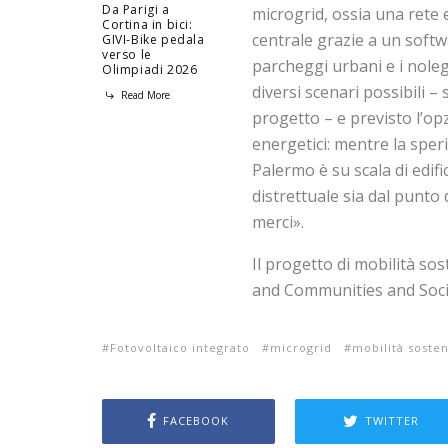
Da Parigi a
microgrid, ossia una rete 
Cortina in bici:
centrale grazie a un soft
GIVI-Bike pedala
verso le
parcheggi urbani e i noleg
Olimpiadi 2026
diversi scenari possibili –
Read More
progetto – e previsto l’op
energetici: mentre la sper
Palermo è su scala di edif
distrettuale sia dal punto 
merci».
Il progetto di mobilità sos
and Communities and Socia
Fotovoltaico integrato
microgrid
mobilità sosten
FACEBOOK
TWITTER