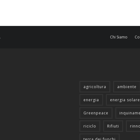
.
Chi Siamo
Co
agricoltura
ambiente
energia
energia solare
Greenpeace
inquinam
riciclo
Rifiuti
rinn
terra dei fuochi