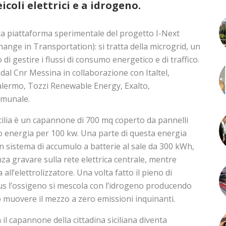
coli elettrici e a idrogeno.
la piattaforma sperimentale del progetto I-Next
ange in Transportation): si tratta della microgrid, un
di gestire i flussi di consumo energetico e di traffico.
al Cnr Messina in collaborazione con Italtel,
Palermo, Tozzi Renewable Energy, Exalto,
omunale.
icilia è un capannone di 700 mq coperto da pannelli
o energia per 100 kw. Una parte di questa energia
 sistema di accumulo a batterie al sale da 300 kWh,
nza gravare sulla rete elettrica centrale, mentre
 all’elettrolizzatore. Una volta fatto il pieno di
us l’ossigeno si mescola con l’idrogeno producendo
do muovere il mezzo a zero emissioni inquinanti.
il capannone della cittadina siciliana diventa