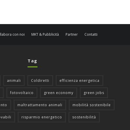
llabora con noi
MKT & Pubblicità
Partner
Contatti
Tag
animali
Coldiretti
efficienza energetica
fotovoltaico
green economy
green jobs
ento
maltrattamento animali
mobilità sostenibile
ovabili
risparmio energetico
sostenibilità