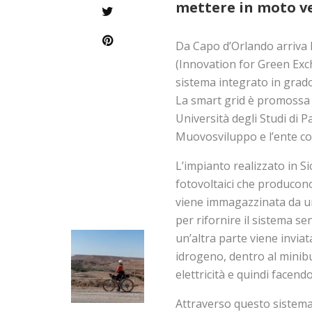
mettere in moto vei
Da Capo d’Orlando arriva 
(Innovation for Green Exch
sistema integrato in grado 
La smart grid è promossa d
Università degli Studi di 
Muovosviluppo e l’ente c
L’impianto realizzato in S
fotovoltaici che producon
viene immagazzinata da un
per rifornire il sistema se
un’altra parte viene inviata
idrogeno, dentro al minib
elettricità e quindi facen
Attraverso questo sistema 