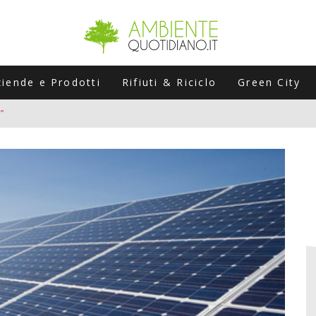
ziende e Prodotti
Rifiuti & Riciclo
Green City
”
ERSARIO: A NAPOLI UN’EDIZIONE SPECIALE PER RACCONTARE L’EVO
LABORATORI STAGIONALI
UNI CHE POSSONO ROVINARTI L’ESTATE (E LA GUIDA PRATICA PER E
TIERA DEL FOTOVOLTAICO "PLUG & PLAY" CHE STA CONQUISTANDO