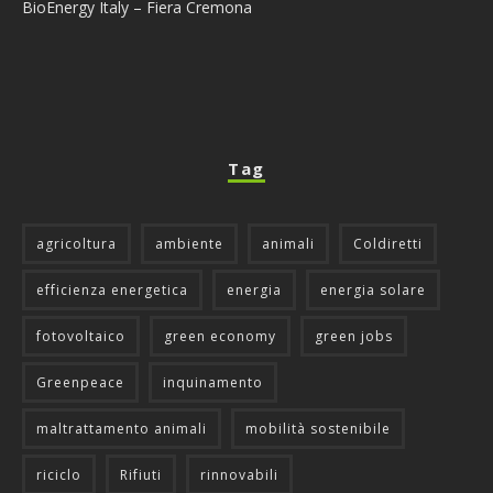
BioEnergy Italy – Fiera Cremona
Tag
agricoltura
ambiente
animali
Coldiretti
efficienza energetica
energia
energia solare
fotovoltaico
green economy
green jobs
Greenpeace
inquinamento
maltrattamento animali
mobilità sostenibile
riciclo
Rifiuti
rinnovabili