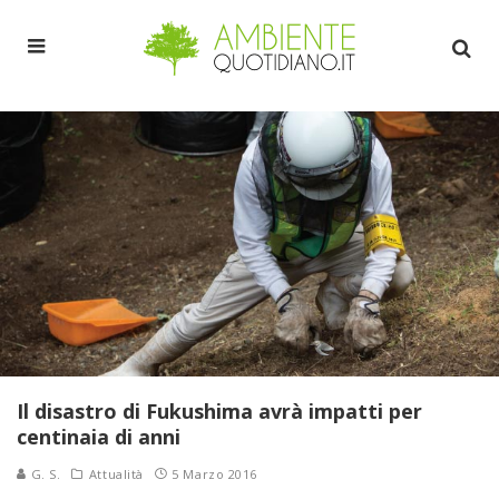
Il disastro di Fukushima avrà impatti per
centinaia di anni
G. S.
Attualità
5 Marzo 2016