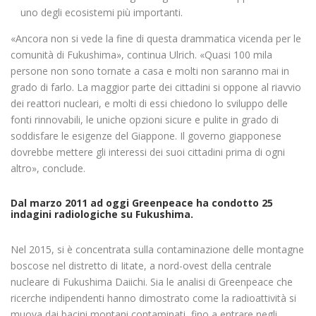
uno degli ecosistemi più importanti.
«Ancora non si vede la fine di questa drammatica vicenda per le
comunità di Fukushima», continua Ulrich. «Quasi 100 mila
persone non sono tornate a casa e molti non saranno mai in
grado di farlo. La maggior parte dei cittadini si oppone al riavvio
dei reattori nucleari, e molti di essi chiedono lo sviluppo delle
fonti rinnovabili, le uniche opzioni sicure e pulite in grado di
soddisfare le esigenze del Giappone. Il governo giapponese
dovrebbe mettere gli interessi dei suoi cittadini prima di ogni
altro», conclude.
Dal marzo 2011 ad oggi Greenpeace ha condotto 25
indagini radiologiche su Fukushima.
Nel 2015, si è concentrata sulla contaminazione delle montagne
boscose nel distretto di Iitate, a nord-ovest della centrale
nucleare di Fukushima Daiichi. Sia le analisi di Greenpeace che
ricerche indipendenti hanno dimostrato come la radioattività si
muova dai bacini montani contaminati, fino a entrare negli