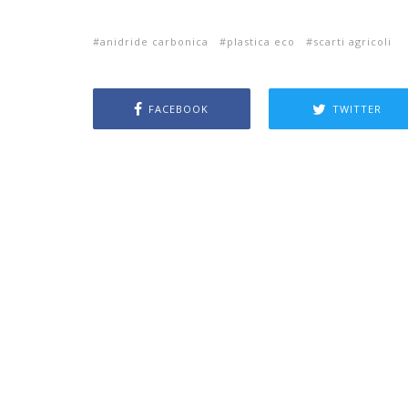
anidride carbonica
plastica eco
scarti agricoli
FACEBOOK
TWITTER