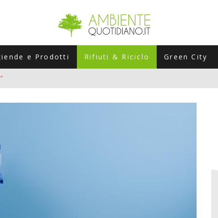
ziende e Prodotti
Rifiuti & Riciclo
Green City
”
ERSARIO: A NAPOLI UN’EDIZIONE SPECIALE PER RACCONTARE L’EVO
LABORATORI STAGIONALI
UNI CHE POSSONO ROVINARTI L’ESTATE (E LA GUIDA PRATICA PER E
TIERA DEL FOTOVOLTAICO "PLUG & PLAY" CHE STA CONQUISTANDO