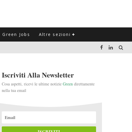
Green Jobs
Altre sezioni
LUZIONE DEL SETTORE NEGLI ULTIMI ANNI
Iscriviti Alla Newsletter
VITARLI)
Cosa aspetti, ricevi le ultime notizie
Green
direttamente
nella tua email
 L'ITALIA
ISCRIVITI