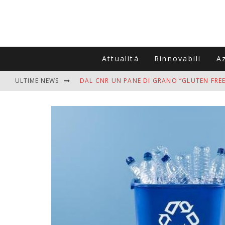
Attualità
Rinnovabili
A
ULTIME NEWS
DAL CNR UN PANE DI GRANO “GLUTEN FREE
VITIGNOITALIA CELEBRA IL 20ESIMO ANNIV
MUTTI ASSUME A OLIVETO CITRA 400 COL
ZANZARE IN VACANZA? I 3 ERRORI PIÙ COM
ADDIO BOLLETTE SALATE? LA NUOVA FRON