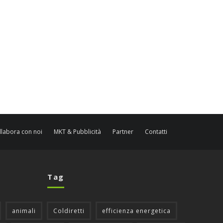
llabora con noi
MKT & Pubblicità
Partner
Contatti
Tag
animali
Coldiretti
efficienza energetica