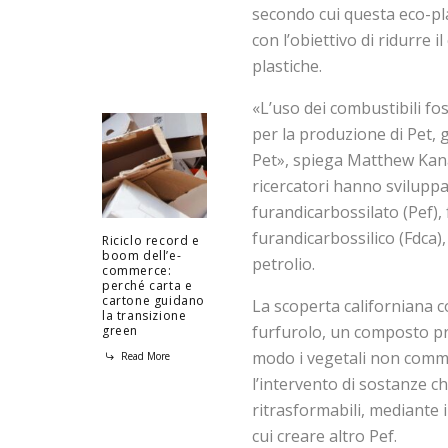
secondo cui questa eco-plas
con l’obiettivo di ridurre
plastiche.
«L’uso dei combustibili fos
per la produzione di Pet, 
Pet», spiega Matthew Kanan
ricercatori hanno sviluppa
furandicarbossilato (Pef), f
furandicarbossilico (Fdca
Riciclo record e
boom dell’e-
petrolio.
commerce:
perché carta e
cartone guidano
La scoperta californiana c
la transizione
furfurolo, un composto pro
green
modo i vegetali non commes
Read More
l’intervento di sostanze ch
ritrasformabili, mediante 
cui creare altro Pef.