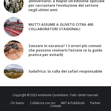
anniversario: a Napoli un’edizione speciale
per raccontare l’evoluzione del settore
negli ultimi anni
MUTTI ASSUME A OLIVETO CITRA 400
COLLABORATORI STAGIONALI
Zanzare in vacanza? I 3 errori più comuni
che possono rovinarti l’estate (e la guida
pratica per evitarli)
Sudafrica: la culla del safari responsabile
Copyright © 2023 Ambiente Quotidiano. Tutti i diritti riservati.
Chi Siamo
Collabora con noi
MKT & Pubblicità
Partner
Contatti