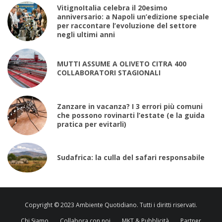
VitignoItalia celebra il 20esimo
anniversario: a Napoli un’edizione speciale
per raccontare l’evoluzione del settore
negli ultimi anni
MUTTI ASSUME A OLIVETO CITRA 400
COLLABORATORI STAGIONALI
Zanzare in vacanza? I 3 errori più comuni
che possono rovinarti l’estate (e la guida
pratica per evitarli)
Sudafrica: la culla del safari responsabile
Copyright © 2023 Ambiente Quotidiano. Tutti i diritti riservati.
Chi Siamo
Collabora con noi
MKT & Pubblicità
Partner