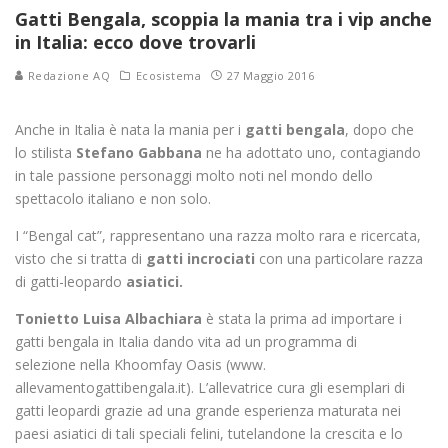
Gatti Bengala, scoppia la mania tra i vip anche
in Italia: ecco dove trovarli
Redazione AQ
Ecosistema
27 Maggio 2016
Anche in Italia è nata la mania per i
gatti bengala
, dopo che
lo stilista
Stefano Gabbana
ne ha adottato uno, contagiando
in tale passione personaggi molto noti nel mondo dello
spettacolo italiano e non solo.
I “Bengal cat”, rappresentano una razza molto rara e ricercata,
visto che si tratta di
gatti incrociati
con una particolare razza
di gatti-leopardo
asiatici.
Tonietto Luisa Albachiara
è stata la prima ad importare i
gatti bengala in Italia dando vita ad un programma di
selezione nella Khoomfay Oasis (www.
allevamentogattibengala.it). L’allevatrice cura gli esemplari di
gatti leopardi grazie ad una grande esperienza maturata nei
paesi asiatici di tali speciali felini, tutelandone la crescita e lo