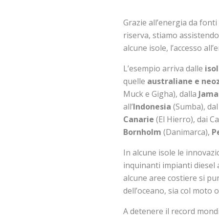
Grazie all’energia da fonti 
riserva, stiamo assistend
alcune isole, l’accesso all’
L’esempio arriva dalle
iso
quelle
australiane e neo
Muck e Gigha), dalla
Jama
all’
Indonesia
(Sumba), dal
Canarie
(El Hierro), dai C
Bornholm
(Danimarca),
P
In alcune isole le innova
inquinanti impianti diesel 
alcune aree costiere si pun
dell’oceano, sia col moto 
A detenere il record mondia