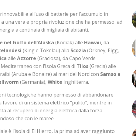
rinnovabili e all’uso di batterie per l’accumulo in
o a una vera e propria rivoluzione che ha permesso, ad
energia a centinaia di migliaia di abitanti.
le nel Golfo dell’Alaska
(Kodiak) alle
Hawaii
, da
zelandesi
(King e Tokelau) alla
Scozia
(Orkney, Eigg,
ica
alle
Azzorre
(Graciosa), da Capo Verde
 Mediterraneo con l’Isola Greca di
Tilos
(Grecia) alle
araibi (Aruba e Bonaire) ai mari del Nord con
Samso e
ellworm
(Germania),
White
Inghilterra.
zioni tecnologiche hanno permesso di abbandonare
a favore di un sistema elettrico “pulito”, mentre in
ta al recupero di energia elettrica dalla forza
ondoso che con le maree.
le è l’isola di El Hierro, la prima ad aver raggiunto