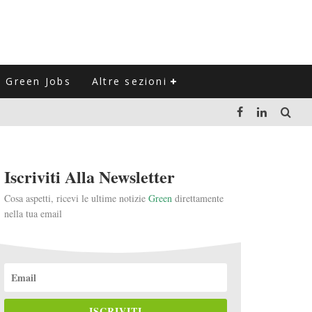
Green Jobs
Altre sezioni
LUZIONE DEL SETTORE NEGLI ULTIMI ANNI
Iscriviti Alla Newsletter
VITARLI)
Cosa aspetti, ricevi le ultime notizie
Green
direttamente
nella tua email
 L'ITALIA
ISCRIVITI