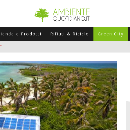
ziende e Prodotti
Rifiuti & Riciclo
Green City
”
ERSARIO: A NAPOLI UN’EDIZIONE SPECIALE PER RACCONTARE L’EVO
LABORATORI STAGIONALI
UNI CHE POSSONO ROVINARTI L’ESTATE (E LA GUIDA PRATICA PER E
TIERA DEL FOTOVOLTAICO "PLUG & PLAY" CHE STA CONQUISTANDO