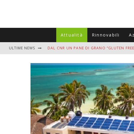
Attualità
Rinnovabili
A
ULTIME NEWS
DAL CNR UN PANE DI GRANO “GLUTEN FREE
VITIGNOITALIA CELEBRA IL 20ESIMO ANNIV
MUTTI ASSUME A OLIVETO CITRA 400 COL
ZANZARE IN VACANZA? I 3 ERRORI PIÙ COM
ADDIO BOLLETTE SALATE? LA NUOVA FRON