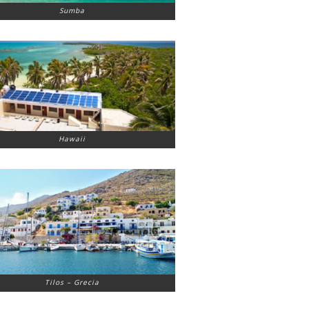
Sumba
Hawaii
Tilos – Grecia