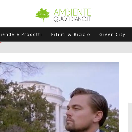
ziende e Prodotti
Rifiuti & Riciclo
Green City
ERSARIO: A NAPOLI UN’EDIZIONE SPECIALE PER RACCONTARE L’EVO
LABORATORI STAGIONALI
UNI CHE POSSONO ROVINARTI L’ESTATE (E LA GUIDA PRATICA PER E
TIERA DEL FOTOVOLTAICO "PLUG & PLAY" CHE STA CONQUISTANDO
”