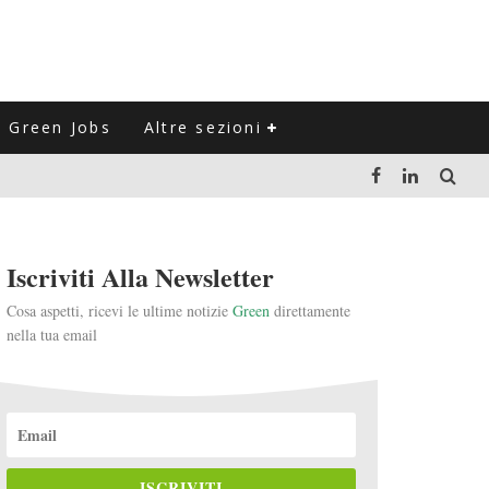
Green Jobs
Altre sezioni
LUZIONE DEL SETTORE NEGLI ULTIMI ANNI
VITARLI)
Iscriviti Alla Newsletter
 L'ITALIA
Cosa aspetti, ricevi le ultime notizie
Green
direttamente
nella tua email
ISCRIVITI