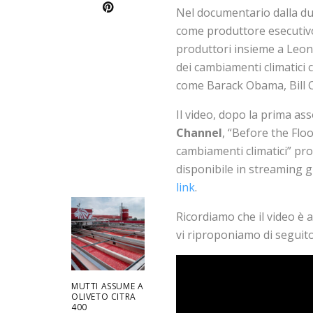
Nel documentario dalla dur
come produttore esecutivo
produttori insieme a Leona
dei cambiamenti climatici c
come Barack Obama, Bill C
Il video, dopo la prima as
Channel
, “Before the Flo
cambiamenti climatici” pr
disponibile in streaming 
link
.
Ricordiamo che il video è 
vi riproponiamo di seguito
MUTTI ASSUME A
OLIVETO CITRA
400