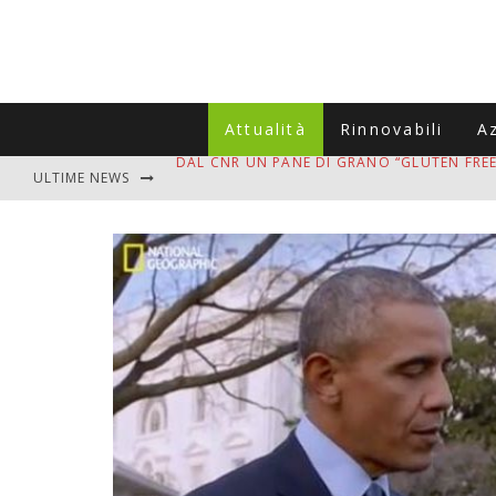
Attualità
Rinnovabili
A
ULTIME NEWS
VITIGNOITALIA CELEBRA IL 20ESIMO ANNIV
MUTTI ASSUME A OLIVETO CITRA 400 COL
ZANZARE IN VACANZA? I 3 ERRORI PIÙ COM
ADDIO BOLLETTE SALATE? LA NUOVA FRON
DAL CNR UN PANE DI GRANO “GLUTEN FREE