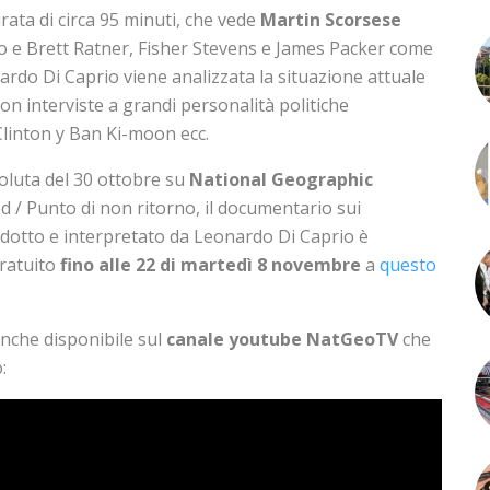
ata di circa 95 minuti, che vede
Martin Scorsese
 e Brett Ratner, Fisher Stevens e James Packer come
rdo Di Caprio viene analizzata la situazione attuale
on interviste a grandi personalità politiche
linton y Ban Ki-moon ecc.
soluta del 30 ottobre su
National Geographic
od / Punto di non ritorno, il documentario sui
odotto e interpretato da Leonardo Di Caprio è
gratuito
fino alle 22 di martedì 8 novembre
a
questo
anche disponibile sul
canale youtube NatGeoTV
che
: