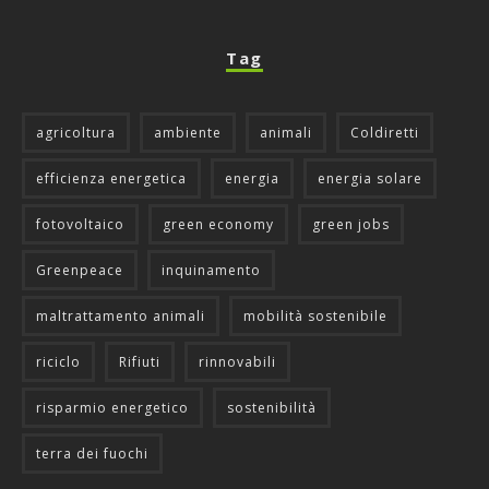
Tag
agricoltura
ambiente
animali
Coldiretti
efficienza energetica
energia
energia solare
fotovoltaico
green economy
green jobs
Greenpeace
inquinamento
maltrattamento animali
mobilità sostenibile
riciclo
Rifiuti
rinnovabili
risparmio energetico
sostenibilità
terra dei fuochi