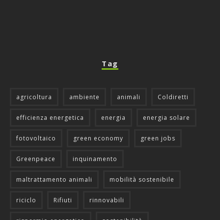
Tag
agricoltura
ambiente
animali
Coldiretti
efficienza energetica
energia
energia solare
fotovoltaico
green economy
green jobs
Greenpeace
inquinamento
maltrattamento animali
mobilità sostenibile
riciclo
Rifiuti
rinnovabili