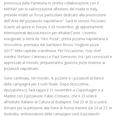
promossa dalla Farnesina in stretta collaborazione con il
MIPAAF per la valorizzazione all’estero del made in Italy,
prevede infatti un focus particolare dedicato alla promozione
dell’“Arte del pizzaiuolo napoletano”. Sarà lo stesso Pecoraro
Scanio ad aprire in Svezia, il 20 novembre, gli appuntamenti
internazionali #pizzaUnesco per #ItalianTaste. L’evento
inaugurale si terrà da “Giro Pizza”, prima pizzeria napoletana a
Stoccolma, premiata dal Gambero Rosso “migliore pizza
2017” della capitale scandinava. Per l’occasione, i top chef
svedesi Stefano Catenacci e Paul Svensson, tra i più conosciuti e
apprezzati al mondo, prepareranno gustose pizze insieme ai
pizzaiuoli napoletani.
Sono centinaia, nel mondo, le pizzerie e i pizzaiuoli al fianco
della campagna per il rush finale. Dopo Stoccolma,
#pizzaUnesco farà tappa il 21 novembre a Copenhagen e a
Madrid con il pizzaiuolo Fabio Cristiano, che il 23 volerà
all’Istituto Italiano di Cultura di Budapest. Dal 23 al 26 si potrà
firmare per la petizione alla Fiera di Roma mentre dal 24 al 27, in
Australia, ambasciatore della campagna sarà il pizzaiuolo