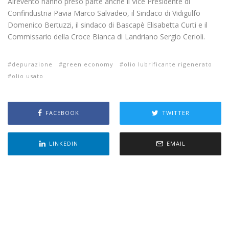
All’evento hanno preso parte anche il Vice Presidente di
Confindustria Pavia Marco Salvadeo, il Sindaco di Vidigulfo
Domenico Bertuzzi, il sindaco di Bascapè Elisabetta Curti e il
Commissario della Croce Bianca di Landriano Sergio Cerioli.
depurazione
green economy
olio lubrificante rigenerato
olio usato
FACEBOOK
TWITTER
LINKEDIN
EMAIL