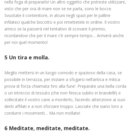
nella foga di prepararlo! Un altro oggetto che potreste utilizzare,
visto che per ora di mare non se ne parla, sono le bocce.
Svuotate il contenitore, in alcuni negli spazi per le palline
infilateci qualche biscotto e poi rimettetele in ordine. Il vostro
amico se la passerà nel tentativo di scovare il premio,
ricordandovi che per il mare c’è sempre tempo… Arriverà anche
per noi quel momento!
5 Un tira e molla.
Meglio mettersi in un luogo comodo e spazioso della casa, se
possibile in terrazza, per iniziare a sfogarsi nell’antica e mitica
prova di forza chiamata ‘tiro alla fune’. Preparate una bella corda
o un intreccio di tessuto (che non finisca subito in brandelli!) e
sollecitate il vostro cane a morderlo, facendo attenzione ai suoi
denti affilati e a non sforzare troppo. Lasciate che siano loro a
condurre i movimenti… Ma non mollate!
6 Meditate, meditate, meditate.