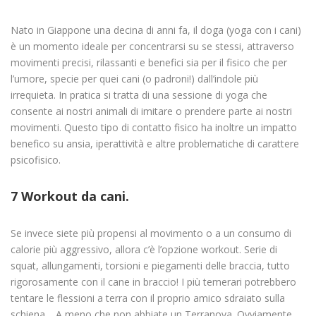
Nato in Giappone una decina di anni fa, il doga (yoga con i cani)
è un momento ideale per concentrarsi su se stessi, attraverso
movimenti precisi, rilassanti e benefici sia per il fisico che per
l’umore, specie per quei cani (o padroni!) dall’indole più
irrequieta. In pratica si tratta di una sessione di yoga che
consente ai nostri animali di imitare o prendere parte ai nostri
movimenti. Questo tipo di contatto fisico ha inoltre un impatto
benefico su ansia, iperattività e altre problematiche di carattere
psicofisico.
7 Workout da cani.
Se invece siete più propensi al movimento o a un consumo di
calorie più aggressivo, allora c’è l’opzione workout. Serie di
squat, allungamenti, torsioni e piegamenti delle braccia, tutto
rigorosamente con il cane in braccio! I più temerari potrebbero
tentare le flessioni a terra con il proprio amico sdraiato sulla
schiena… A meno che non abbiate un Terranova. Ovviamente