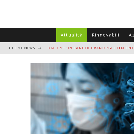
Attualità
Rinnovabili
A
ULTIME NEWS
DAL CNR UN PANE DI GRANO “GLUTEN FREE
VITIGNOITALIA CELEBRA IL 20ESIMO ANNIV
MUTTI ASSUME A OLIVETO CITRA 400 COL
ZANZARE IN VACANZA? I 3 ERRORI PIÙ COM
ADDIO BOLLETTE SALATE? LA NUOVA FRON