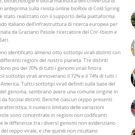
, biotecnologie e biofarmaceutica dell’Università di
 in anteprima sulla rivista online bioRxiv di Cold Spring
 stato realizzato con il supporto della piattaforma
odo italiano dell’infrastruttura di ricerca europea per
rdinata da Graziano Pesole ricercatore del Cnr-Ibiom e
Bari.
anno identificato almeno otto sottotipi virali distinti con
ifferenti regioni del nostro pianeta. Tre distinti
ono più del 70% di tutti i genomi virali finora
i sottotipi virali annoverano il 72% e il 74% di tutti i
America. Tutti i sottotipi virali definiti sulla base del
 del genoma, sembrano avere una comune origine in
 da focolai distinti. Benché ciascun ceppo presenti
tteristica, il numero limitato delle variazioni
ueste sono concentrate in regioni non codificanti
 le differenze tra i diversi genomi non evidenziano
del ceppo virale, e che quindi non risultano