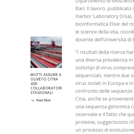
Dipartimento di bioscienze
Bari. Il lavoro, pubblicato
Harbor Laboratory (Usa), è
bioinformatica Elixir del n
le scienze della vita, coo
docente dell’Università di 
“I risultati della ricerca h
una diversa prevalenza in d
sottotipi di virus comprend
MUTTI ASSUME A
sequenziati, mentre due sol
OLIVETO CITRA
virus isolati in Europa e in 
400
COLLABORATORI
confronto delle sequenze
STAGIONALI
Cina, anche se provenienti
Read More
una sequenza genomica cara
osservate e il fatto che q
proteine, suggeriscono che
un processo di evoluzione 