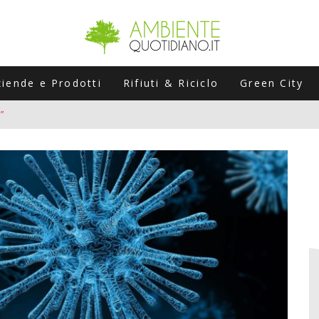
ziende e Prodotti
Rifiuti & Riciclo
Green City
”
ERSARIO: A NAPOLI UN’EDIZIONE SPECIALE PER RACCONTARE L’EVO
LABORATORI STAGIONALI
UNI CHE POSSONO ROVINARTI L’ESTATE (E LA GUIDA PRATICA PER E
TIERA DEL FOTOVOLTAICO "PLUG & PLAY" CHE STA CONQUISTANDO