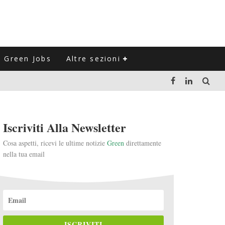
Green Jobs
Altre sezioni
LUZIONE DEL SETTORE NEGLI ULTIMI ANNI
Iscriviti Alla Newsletter
VITARLI)
Cosa aspetti, ricevi le ultime notizie
Green
direttamente
nella tua email
 L'ITALIA
ISCRIVITI