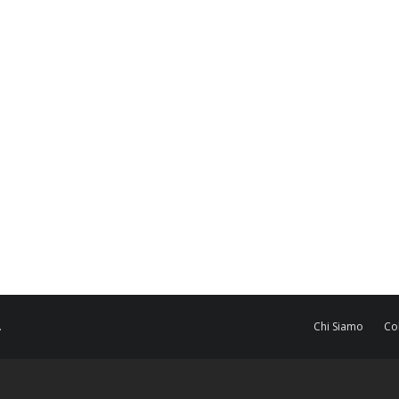
.
Chi Siamo
Co