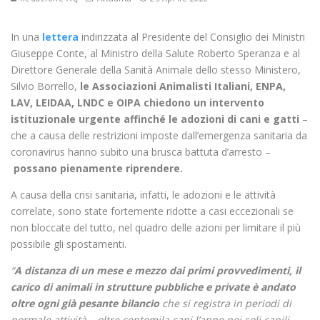
In una
lettera
indirizzata al Presidente del Consiglio dei Ministri
Giuseppe Conte, al Ministro della Salute Roberto Speranza e al
Direttore Generale della Sanità Animale dello stesso Ministero,
Silvio Borrello,
le Associazioni Animalisti Italiani, ENPA,
LAV, LEIDAA, LNDC e OIPA chiedono un intervento
istituzionale urgente affinché le adozioni di cani e gatti
–
che a causa delle restrizioni imposte dall’emergenza sanitaria da
coronavirus hanno subito una brusca battuta d’arresto –
possano pienamente riprendere.
A causa della crisi sanitaria, infatti, le adozioni e le attività
correlate, sono state fortemente ridotte a casi eccezionali se
non bloccate del tutto, nel quadro delle azioni per limitare il più
possibile gli spostamenti.
“
A distanza di un mese e mezzo dai primi provvedimenti, il
carico di animali in strutture pubbliche e private è andato
oltre ogni già pesante bilancio
che si registra in periodi di
normale attività – oltre centomila cani l’anno nei soli canili