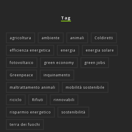
Tag
agricoltura
ambiente
animali
Coldiretti
efficienza energetica
energia
energia solare
fotovoltaico
green economy
green jobs
Greenpeace
inquinamento
maltrattamento animali
mobilità sostenibile
riciclo
Rifiuti
rinnovabili
risparmio energetico
sostenibilità
terra dei fuochi