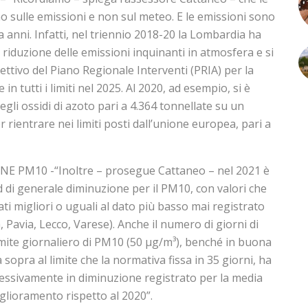
no sulle emissioni e non sul meteo. E le emissioni sono
 anni. Infatti, nel triennio 2018-20 la Lombardia ha
iduzione delle emissioni inquinanti in atmosfera e si
ettivo del Piano Regionale Interventi (PRIA) per la
e in tutti i limiti nel 2025. Al 2020, ad esempio, si è
gli ossidi di azoto pari a 4.364 tonnellate su un
r rientrare nei limiti posti dall’unione europea, pari a
M10 -“Inoltre – prosegue Cattaneo – nel 2021 è
 di generale diminuzione per il PM10, con valori che
tati migliori o uguali al dato più basso mai registrato
Pavia, Lecco, Varese). Anche il numero di giorni di
mite giornaliero di PM10 (50 µg/m³), benché in buona
sopra al limite che la normativa fissa in 35 giorni, ha
essivamente in diminuzione registrato per la media
lioramento rispetto al 2020”.