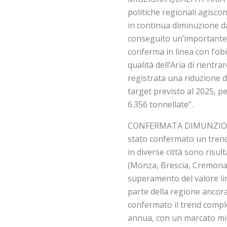
politiche regionali agisco
in continua diminuzione da
conseguito un’importante r
conferma in linea con l’obi
qualità dell’Aria di rientrar
registrata una riduzione de
target previsto al 2025, pe
6.356 tonnellate”.
CONFERMATA DIMUNZIONE P
stato confermato un trend
in diverse città sono risul
(Monza, Brescia, Cremona, 
superamento del valore li
parte della regione ancora 
confermato il trend compl
annua, con un marcato mig