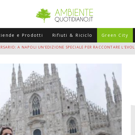
ziende e Prodotti
Rifiuti & Riciclo
Green City
LABORATORI STAGIONALI
UNI CHE POSSONO ROVINARTI L’ESTATE (E LA GUIDA PRATICA PER E
TIERA DEL FOTOVOLTAICO "PLUG & PLAY" CHE STA CONQUISTANDO
”
ERSARIO: A NAPOLI UN’EDIZIONE SPECIALE PER RACCONTARE L’EVO