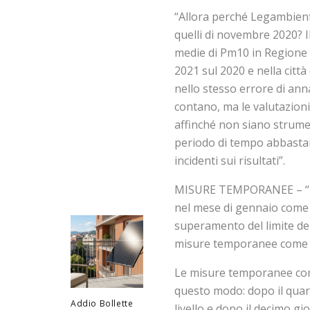
“Allora perché Legambient
quelli di novembre 2020? 
medie di Pm10 in Regione 
2021 sul 2020 e nella citt
nello stesso errore di anna
contano, ma le valutazioni 
affinché non siano strume
periodo di tempo abbasta
incidenti sui risultati”.
MISURE TEMPORANEE – “Ino
nel mese di gennaio come in
superamento del limite de
misure temporanee come p
Le misure temporanee com
questo modo: dopo il quar
Addio Bollette
livello e dopo il decimo gi