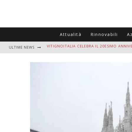
Attualità
Rinnovabili
A
ULTIME NEWS
MUTTI ASSUME A OLIVETO CITRA 400 COL
ZANZARE IN VACANZA? I 3 ERRORI PIÙ COM
ADDIO BOLLETTE SALATE? LA NUOVA FRON
DAL CNR UN PANE DI GRANO “GLUTEN FREE
VITIGNOITALIA CELEBRA IL 20ESIMO ANNIV