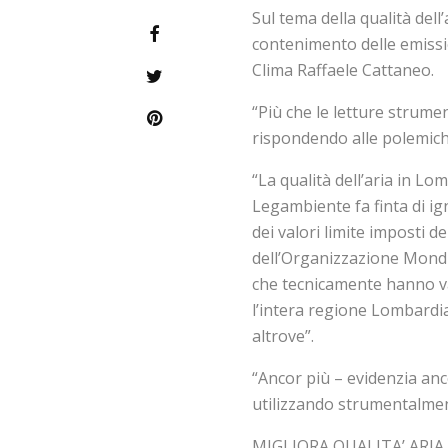
Sul tema della qualità dell’a
contenimento delle emissi
Clima Raffaele Cattaneo.
“Più che le letture strumen
rispondendo alle polemich
“La qualità dell’aria in L
Legambiente fa finta di i
dei valori limite imposti d
dell’Organizzazione Mondi
che tecnicamente hanno va
l’intera regione Lombardia 
altrove”.
“Ancor più – evidenzia anc
utilizzando strumentalmen
MIGLIORA QUALITA’ ARIA – 