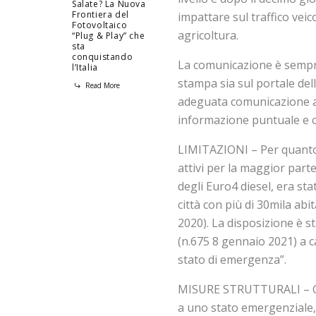
Salate? La Nuova
Frontiera del
impattare sul traffico veic
Fotovoltaico
agricoltura.
“Plug & Play” che
sta
conquistando
La comunicazione è sempre
l’Italia
stampa sia sul portale del
Read More
adeguata comunicazione a
informazione puntuale e 
LIMITAZIONI – Per quanto 
attivi per la maggior parte
degli Euro4 diesel, era st
città con più di 30mila ab
2020). La disposizione è 
(n.675 8 gennaio 2021) a c
stato di emergenza”.
MISURE STRUTTURALI – Ol
a uno stato emergenziale,