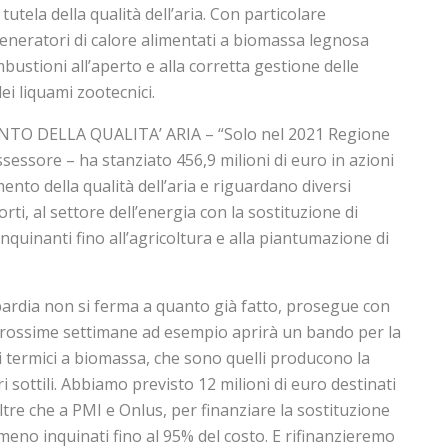
tutela della qualità dell’aria. Con particolare
 generatori di calore alimentati a biomassa legnosa
ombustioni all’aperto e alla corretta gestione delle
i liquami zootecnici.
O DELLA QUALITA’ ARIA – “Solo nel 2021 Regione
essore – ha stanziato 456,9 milioni di euro in azioni
nto della qualità dell’aria e riguardano diversi
porti, al settore dell’energia con la sostituzione di
nquinanti fino all’agricoltura e alla piantumazione di
ardia non si ferma a quanto già fatto, prosegue con
e prossime settimane ad esempio aprirà un bando per la
i termici a biomassa, che sono quelli producono la
 sottili. Abbiamo previsto 12 milioni di euro destinati
oltre che a PMI e Onlus, per finanziare la sostituzione
 meno inquinati fino al 95% del costo. E rifinanzieremo