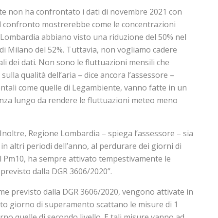
e non ha confrontato i dati di novembre 2021 con
Il confronto mostrerebbe come le concentrazioni
Lombardia abbiano visto una riduzione del 50% nel
à di Milano del 52%. Tuttavia, non vogliamo cadere
li dei dati. Non sono le fluttuazioni mensili che
sulla qualità dell’aria – dice ancora l’assessore –
ntali come quelle di Legambiente, vanno fatte in un
nza lungo da rendere le fluttuazioni meteo meno
ltre, Regione Lombardia – spiega l’assessore – sia
 altri periodi dell’anno, al perdurare dei giorni di
l Pm10, ha sempre attivato tempestivamente le
revisto dalla DGR 3606/2020”.
e previsto dalla DGR 3606/2020, vengono attivate in
to giorno di superamento scattano le misure di 1
orno quelle di secondo livello. E tali misure vanno ad