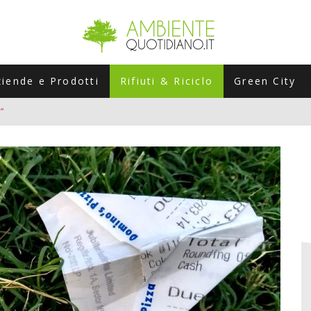
ziende e Prodotti
Rifiuti & Riciclo
Green City
”
ERSARIO: A NAPOLI UN’EDIZIONE SPECIALE PER RACCONTARE L’EVO
LABORATORI STAGIONALI
UNI CHE POSSONO ROVINARTI L’ESTATE (E LA GUIDA PRATICA PER E
TIERA DEL FOTOVOLTAICO "PLUG & PLAY" CHE STA CONQUISTANDO