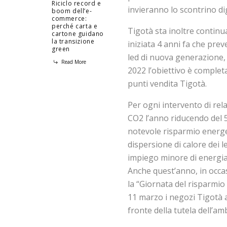
Riciclo record e
invieranno lo scontrino dig
boom dell’e-
commerce:
perché carta e
Tigotà sta inoltre continu
cartone guidano
la transizione
iniziata 4 anni fa che prev
green
led di nuova generazione, 
Read More
2022 l’obiettivo è completa
punti vendita Tigotà.
Per ogni intervento di rel
CO2 l’anno riducendo del 5
notevole risparmio energe
dispersione di calore dei l
impiego minore di energia 
Anche quest’anno, in occas
la “Giornata del risparmio e
11 marzo i negozi Tigotà a
fronte della tutela dell’am