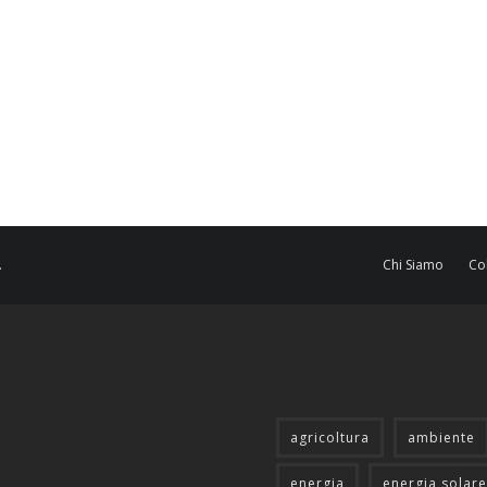
.
Chi Siamo
Co
agricoltura
ambiente
energia
energia solare