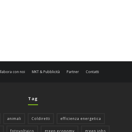
llabora con noi
MKT & Pubblicità
Partner
Contatti
Tag
animali
Coldiretti
efficienza energetica
fotovoltaico
green economy
green jobs