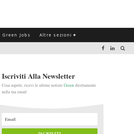
Green Jobs
Altre sezioni
LUZIONE DEL SETTORE NEGLI ULTIMI ANNI
Iscriviti Alla Newsletter
VITARLI)
Cosa aspetti, ricevi le ultime notizie
Green
direttamente
nella tua email
 L'ITALIA
ISCRIVITI