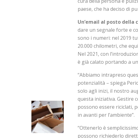
cura della persona e pulizi
paese, che ha deciso di pun
Un’email al posto della 
dare un segnale forte e co
sono i numeri: nel 2019 tut
20.000 chilometri, che equi
Nel 2021, con l’introduzion
è già calato portando a una
“Abbiamo intrapreso ques
potenzialità – spiega Peri
solo agli inizi, il nostro
questa iniziativa. Gestire 
possono essere riciclati, 
in avanti per l’ambiente”.
“Ottenerlo è semplicissimo 
possono richiederlo dirett