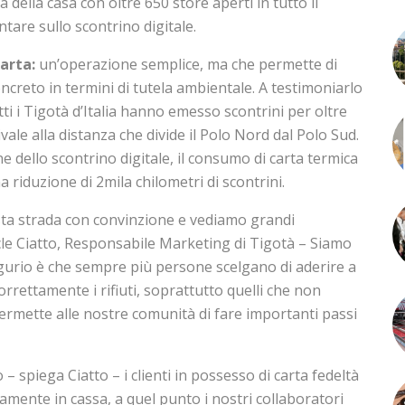
a della casa con oltre 650 store aperti in tutto il
tare sullo scontrino digitale.
carta:
un’operazione semplice, ma che permette di
ncreto in termini di tutela ambientale. A testimoniarlo
ti i Tigotà d’Italia hanno emesso scontrini per oltre
vale alla distanza che divide il Polo Nord dal Polo Sud.
e dello scontrino digitale, il consumo di carta termica
 riduzione di 2mila chilometri di scontrini.
ta strada con convinzione e vediamo grandi
cle Ciatto, Responsabile Marketing di Tigotà – Siamo
 augurio è che sempre più persone scelgano di aderire a
correttamente i rifiuti, soprattutto quelli che non
permette alle nostre comunità di fare importanti passi
– spiega Ciatto – i clienti in possesso di carta fedeltà
amente in cassa, a quel punto i nostri collaboratori