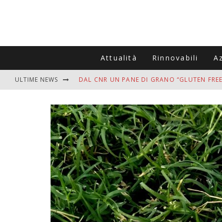
Attualità
Rinnovabili
A
ULTIME NEWS
DAL CNR UN PANE DI GRANO “GLUTEN FREE
VITIGNOITALIA CELEBRA IL 20ESIMO ANNIV
MUTTI ASSUME A OLIVETO CITRA 400 COL
ZANZARE IN VACANZA? I 3 ERRORI PIÙ COM
ADDIO BOLLETTE SALATE? LA NUOVA FRON