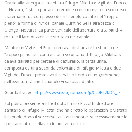
Grazie alla sinergia di intenti tra Rifugio Miletta e Vigili del Fuoco
di Novara, è stato portato a termine con successo un soccorso
estremamente complesso di un capriolo caduto nel “troppo
pieno” a forma di “L” del canale Quintino Sella all’altezza di
Olengo (Novara). La parte verticale dell’apertura è alta più di 4
metri e il lato orizzontale sfociava nel canale.
Mentre un Vigile del Fuoco tentava di sbarrare lo sbocco del
“troppo pieno” sul canale e una volontaria di Rifugio Miletta si
calava dall’alto per cercare di catturarlo, la terza unità,
composta da una seconda volontaria di Rifugio Miletta e due
Vigili del Fuoco, presidiava il canale a bordo di un gommone,
nell’eventualità che il capriolo vi saltasse dentro.
Guarda il video:
https://www.instagram.com/p/Cc0E67kDN_-/
Sul posto presente anche il dott. Enrico Rizzotti, direttore
sanitario di Rifugio Miletta, che ha diretto le operazioni e visitato
il capriolo dopo il soccorso, autorizzandone, successivamente lo
spostamento e il rilascio in una zona sicura.