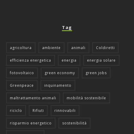
Tag
agricoltura
ambiente
animali
Coldiretti
efficienza energetica
energia
energia solare
fotovoltaico
green economy
green jobs
Greenpeace
inquinamento
maltrattamento animali
mobilità sostenibile
riciclo
Rifiuti
rinnovabili
risparmio energetico
sostenibilità