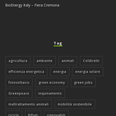
BioEnergy Italy – Fiera Cremona
Tag
agricoltura
ambiente
animali
Coldiretti
efficienza energetica
energia
energia solare
fotovoltaico
green economy
green jobs
Greenpeace
inquinamento
maltrattamento animali
mobilità sostenibile
riciclo
Rifiuti
rinnovabili