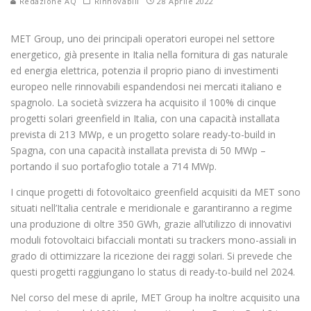
Redazione AQ
Rinnovabili
28 Aprile 2022
MET Group, uno dei principali operatori europei nel settore
energetico, già presente in Italia nella fornitura di gas naturale
ed energia elettrica, potenzia il proprio piano di investimenti
europeo nelle rinnovabili espandendosi nei mercati italiano e
spagnolo. La società svizzera ha acquisito il 100% di cinque
progetti solari greenfield in Italia, con una capacità installata
prevista di 213 MWp, e un progetto solare ready-to-build in
Spagna, con una capacità installata prevista di 50 MWp –
portando il suo portafoglio totale a 714 MWp.
I cinque progetti di fotovoltaico greenfield acquisiti da MET sono
situati nell’Italia centrale e meridionale e garantiranno a regime
una produzione di oltre 350 GWh, grazie all’utilizzo di innovativi
moduli fotovoltaici bifacciali montati su trackers mono-assiali in
grado di ottimizzare la ricezione dei raggi solari. Si prevede che
questi progetti raggiungano lo status di ready-to-build nel 2024.
Nel corso del mese di aprile, MET Group ha inoltre acquisito una