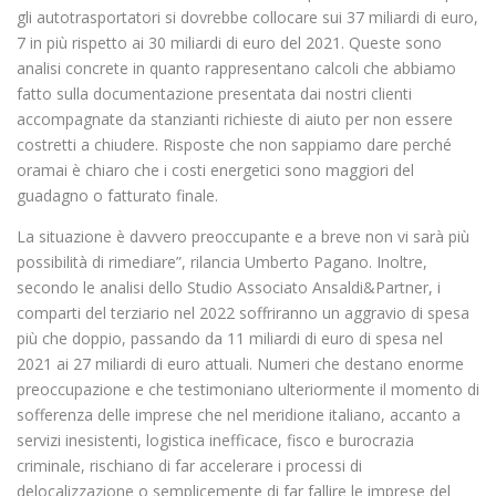
gli autotrasportatori si dovrebbe collocare sui 37 miliardi di euro,
7 in più rispetto ai 30 miliardi di euro del 2021. Queste sono
analisi concrete in quanto rappresentano calcoli che abbiamo
fatto sulla documentazione presentata dai nostri clienti
accompagnate da stanzianti richieste di aiuto per non essere
costretti a chiudere. Risposte che non sappiamo dare perché
oramai è chiaro che i costi energetici sono maggiori del
guadagno o fatturato finale.
La situazione è davvero preoccupante e a breve non vi sarà più
possibilità di rimediare”, rilancia Umberto Pagano. Inoltre,
secondo le analisi dello Studio Associato Ansaldi&Partner, i
comparti del terziario nel 2022 soffriranno un aggravio di spesa
più che doppio, passando da 11 miliardi di euro di spesa nel
2021 ai 27 miliardi di euro attuali. Numeri che destano enorme
preoccupazione e che testimoniano ulteriormente il momento di
sofferenza delle imprese che nel meridione italiano, accanto a
servizi inesistenti, logistica inefficace, fisco e burocrazia
criminale, rischiano di far accelerare i processi di
delocalizzazione o semplicemente di far fallire le imprese del