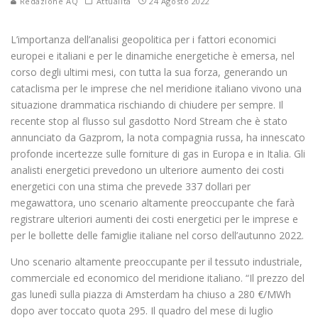
Redazione AQ
Attualità
24 Agosto 2022
L’importanza dell’analisi geopolitica per i fattori economici
europei e italiani e per le dinamiche energetiche è emersa, nel
corso degli ultimi mesi, con tutta la sua forza, generando un
cataclisma per le imprese che nel meridione italiano vivono una
situazione drammatica rischiando di chiudere per sempre. Il
recente stop al flusso sul gasdotto Nord Stream che è stato
annunciato da Gazprom, la nota compagnia russa, ha innescato
profonde incertezze sulle forniture di gas in Europa e in Italia. Gli
analisti energetici prevedono un ulteriore aumento dei costi
energetici con una stima che prevede 337 dollari per
megawattora, uno scenario altamente preoccupante che farà
registrare ulteriori aumenti dei costi energetici per le imprese e
per le bollette delle famiglie italiane nel corso dell’autunno 2022.
Uno scenario altamente preoccupante per il tessuto industriale,
commerciale ed economico del meridione italiano. “Il prezzo del
gas lunedì sulla piazza di Amsterdam ha chiuso a 280 €/MWh
dopo aver toccato quota 295. Il quadro del mese di luglio