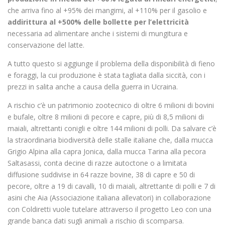
che arriva fino al +95% dei mangimi, al +110% per il gasolio e
addirittura al +500% delle bollette per l’elettricità
necessaria ad alimentare anche i sistemi di mungitura e
conservazione del latte.
A tutto questo si aggiunge il problema della disponibilità di fieno
e foraggi, la cui produzione è stata tagliata dalla siccità, con i
prezzi in salita anche a causa della guerra in Ucraina.
A rischio c’è un patrimonio zootecnico di oltre 6 milioni di bovini
e bufale, oltre 8 milioni di pecore e capre, più di 8,5 milioni di
maiali, altrettanti conigli e oltre 144 milioni di polli. Da salvare c’è
la straordinaria biodiversità delle stalle italiane che, dalla mucca
Grigio Alpina alla capra Jonica, dalla mucca Tarina alla pecora
Saltasassi, conta decine di razze autoctone o a limitata
diffusione suddivise in 64 razze bovine, 38 di capre e 50 di
pecore, oltre a 19 di cavalli, 10 di maiali, altrettante di polli e 7 di
asini che Aia (Associazione italiana allevatori) in collaborazione
con Coldiretti vuole tutelare attraverso il progetto Leo con una
grande banca dati sugli animali a rischio di scomparsa.