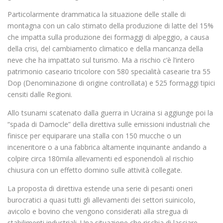
Particolarmente drammatica la situazione delle stalle di
montagna con un calo stimato della produzione di latte del 15%
che impatta sulla produzione dei formaggi di alpeggio, a causa
della crisi, del cambiamento climatico e della mancanza della
neve che ha impattato sul turismo. Ma a rischio c’è l’intero
patrimonio caseario tricolore con 580 specialità casearie tra 55
Dop (Denominazione di origine controllata) e 525 formaggi tipici
censiti dalle Regioni.
Allo tsunami scatenato dalla guerra in Ucraina si aggiunge poi la
“spada di Damocle” della direttiva sulle emissioni industriali che
finisce per equiparare una stalla con 150 mucche o un
inceneritore o a una fabbrica altamente inquinante andando a
colpire circa 180mila allevamenti ed esponendoli al rischio
chiusura con un effetto domino sulle attività collegate.
La proposta di direttiva estende una serie di pesanti oneri
burocratici a quasi tutti gli allevamenti dei settori suinicolo,
avicolo e bovino che vengono considerati alla stregua di
stabilimenti industriali. Una situazione che rischia di lasciare