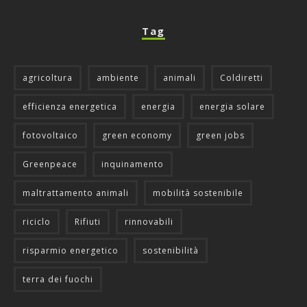
Tag
agricoltura
ambiente
animali
Coldiretti
efficienza energetica
energia
energia solare
fotovoltaico
green economy
green jobs
Greenpeace
inquinamento
maltrattamento animali
mobilità sostenibile
riciclo
Rifiuti
rinnovabili
risparmio energetico
sostenibilità
terra dei fuochi