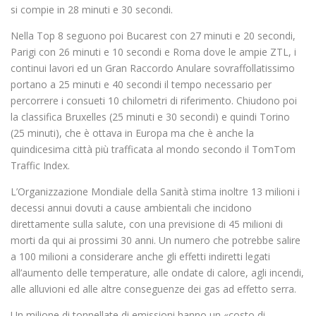
si compie in 28 minuti e 30 secondi.
Nella Top 8 seguono poi Bucarest con 27 minuti e 20 secondi,
Parigi con 26 minuti e 10 secondi e Roma dove le ampie ZTL, i
continui lavori ed un Gran Raccordo Anulare sovraffollatissimo
portano a 25 minuti e 40 secondi il tempo necessario per
percorrere i consueti 10 chilometri di riferimento. Chiudono poi
la classifica Bruxelles (25 minuti e 30 secondi) e quindi Torino
(25 minuti), che è ottava in Europa ma che è anche la
quindicesima città più trafficata al mondo secondo il TomTom
Traffic Index.
L’Organizzazione Mondiale della Sanità stima inoltre 13 milioni i
decessi annui dovuti a cause ambientali che incidono
direttamente sulla salute, con una previsione di 45 milioni di
morti da qui ai prossimi 30 anni. Un numero che potrebbe salire
a 100 milioni a considerare anche gli effetti indiretti legati
all’aumento delle temperature, alle ondate di calore, agli incendi,
alle alluvioni ed alle altre conseguenze dei gas ad effetto serra.
Un milione di tonnellate di emissioni hanno un «costo di