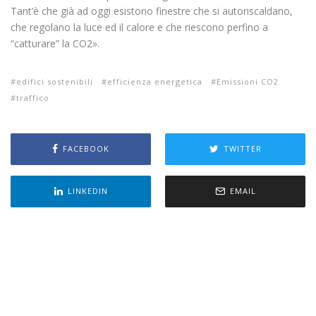
Tant’è che già ad oggi esistono finestre che si autoriscaldano,
che regolano la luce ed il calore e che riescono perfino a
“catturare” la CO2».
edifici sostenibili
efficienza energetica
Emissioni CO2
traffico
FACEBOOK
TWITTER
LINKEDIN
EMAIL