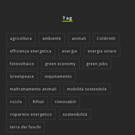
Tag
agricoltura
ambiente
animali
Coldiretti
efficienza energetica
energia
energia solare
fotovoltaico
green economy
green jobs
Greenpeace
inquinamento
maltrattamento animali
mobilità sostenibile
riciclo
Rifiuti
rinnovabili
risparmio energetico
sostenibilità
terra dei fuochi