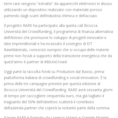
terre rare vengono “estratte” da apparecchi elettronici in disuso
utilizzando un dispositivo realizzato con materiale poroso
partendo dagli scarti dell’industria chimica e dell’acciaio.
Il progetto RARE ha partecipato alla quinta call Bicocca
Università del Crowdfunding, il programma di finanza alternativa
dell’Ateneo che promuove lo sviluppo di progetti innovativi e
idee imprenditoriali e ha incassato il sostegno di EIT
RawMaterials, consorzio europeo che si occupa delle materie
prime non fossili a supporto della transizione energetica che da
quest’anno è partner di #BiUniCrowd.
Oggi parte la raccolta fondi su Produzioni dal Basso, prima
piattaforma italiana di crowdfunding e social innovation. È la
prima delle tre campagne previste per questa edizione di
Bicocca Università del Crowdfunding. RARE avrà sessanta giorni
di tempo per raccogliere cinquemila euro, ma già tagliato il
traguardo del 50% dell’obiettivo scatterà il contributo
dell’azienda partner che coprirà la restante parte della somma.
Il team RARE è formato da Lorenzo Viganò e Daniele Montini,