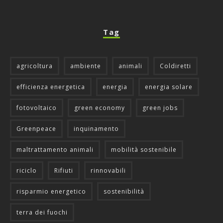
Tag
agricoltura
ambiente
animali
Coldiretti
efficienza energetica
energia
energia solare
fotovoltaico
green economy
green jobs
Greenpeace
inquinamento
maltrattamento animali
mobilità sostenibile
riciclo
Rifiuti
rinnovabili
risparmio energetico
sostenibilità
terra dei fuochi