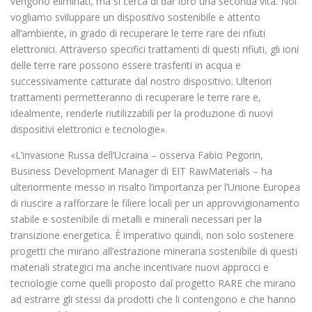
vengono eliminati, ma si cerca di dar loro una seconda vita. Noi
vogliamo sviluppare un dispositivo sostenibile e attento
all’ambiente, in grado di recuperare le terre rare dei rifiuti
elettronici. Attraverso specifici trattamenti di questi rifiuti, gli ioni
delle terre rare possono essere trasferiti in acqua e
successivamente catturate dal nostro dispositivo. Ulteriori
trattamenti permetteranno di recuperare le terre rare e,
idealmente, renderle riutilizzabili per la produzione di nuovi
dispositivi elettronici e tecnologie».
«L’invasione Russa dell’Ucraina – osserva Fabio Pegorin,
Business Development Manager di EIT RawMaterials – ha
ulteriormente messo in risalto l’importanza per l’Unione Europea
di riuscire a rafforzare le filiere locali per un approvvigionamento
stabile e sostenibile di metalli e minerali necessari per la
transizione energetica. È imperativo quindi, non solo sostenere
progetti che mirano all’estrazione mineraria sostenibile di questi
materiali strategici ma anche incentivare nuovi approcci e
tecnologie come quelli proposto dal progetto RARE che mirano
ad estrarre gli stessi da prodotti che li contengono e che hanno