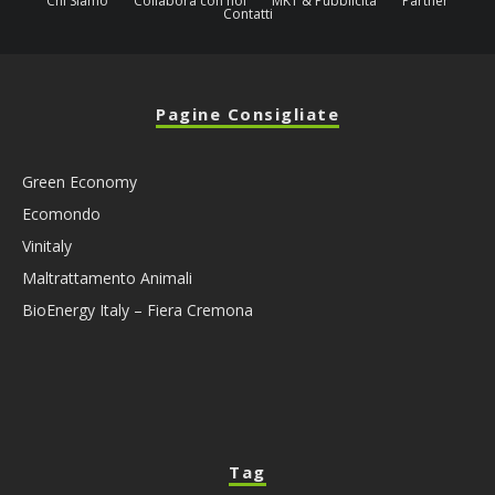
Chi Siamo
Collabora con noi
MKT & Pubblicità
Partner
Contatti
Pagine Consigliate
Green Economy
Ecomondo
Vinitaly
Maltrattamento Animali
BioEnergy Italy – Fiera Cremona
Tag