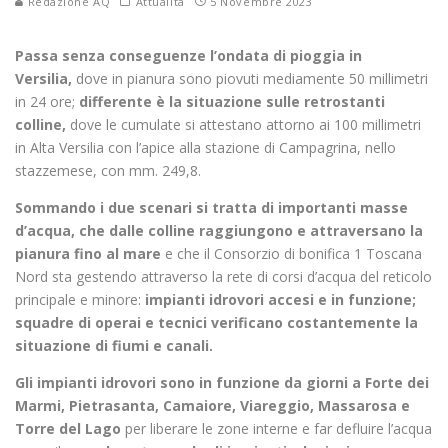
Redazione AQ
Attualità
5 Novembre 2023
Passa senza conseguenze l’ondata di pioggia in
Versilia,
dove in pianura sono piovuti mediamente 50 millimetri
in 24 ore;
differente è la situazione sulle retrostanti
colline,
dove le cumulate si attestano attorno ai 100 millimetri
in Alta Versilia con l’apice alla stazione di Campagrina, nello
stazzemese, con mm. 249,8.
Sommando i due scenari si tratta di importanti masse
d’acqua, che dalle colline raggiungono e attraversano la
pianura fino al mare
e che il Consorzio di bonifica 1 Toscana
Nord sta gestendo attraverso la rete di corsi d’acqua del reticolo
principale e minore:
impianti idrovori accesi e in funzione;
squadre di operai e tecnici verificano costantemente la
situazione di fiumi e canali.
Gli impianti idrovori sono in funzione da giorni a Forte dei
Marmi, Pietrasanta, Camaiore, Viareggio, Massarosa e
Torre del Lago
per liberare le zone interne e far defluire l’acqua