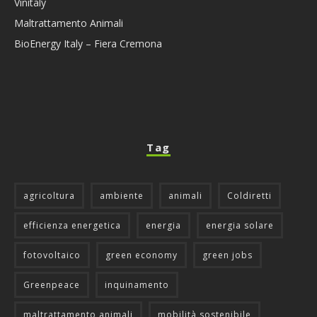
Vinitaly
Maltrattamento Animali
BioEnergy Italy – Fiera Cremona
Tag
agricoltura
ambiente
animali
Coldiretti
efficienza energetica
energia
energia solare
fotovoltaico
green economy
green jobs
Greenpeace
inquinamento
maltrattamento animali
mobilità sostenibile