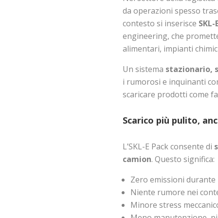
da operazioni spesso trasc
contesto si inserisce
SKL-
engineering, che promette 
alimentari, impianti chimici 
Un sistema
stazionario, 
i rumorosi e inquinanti com
scaricare prodotti come fa
Scarico più pulito, a
L’SKL-E Pack consente di
s
camion
. Questo significa:
Zero emissioni durante 
Niente rumore nei conte
Minore stress meccanico
Meno manutenzione, più 