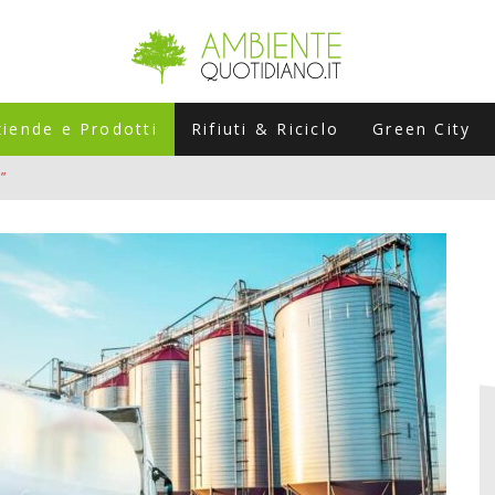
ziende e Prodotti
Rifiuti & Riciclo
Green City
”
ERSARIO: A NAPOLI UN’EDIZIONE SPECIALE PER RACCONTARE L’EVO
LABORATORI STAGIONALI
UNI CHE POSSONO ROVINARTI L’ESTATE (E LA GUIDA PRATICA PER E
TIERA DEL FOTOVOLTAICO "PLUG & PLAY" CHE STA CONQUISTANDO