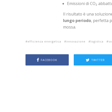
Emissioni di CO₂ abbatt
Il risultato è una soluzio
lungo periodo
, perfetta 
mossa.
efficienza energetica
innovazione
logistica
so
FACEBOOK
TWITTER