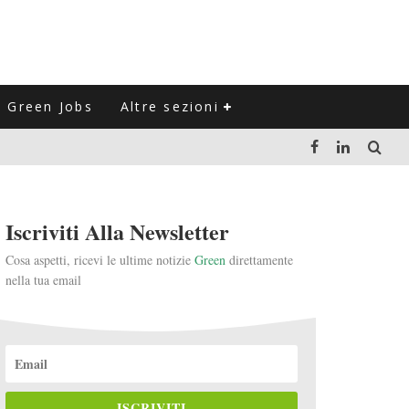
Green Jobs
Altre sezioni
LUZIONE DEL SETTORE NEGLI ULTIMI ANNI
Iscriviti Alla Newsletter
VITARLI)
Cosa aspetti, ricevi le ultime notizie
Green
direttamente
nella tua email
 L'ITALIA
ISCRIVITI