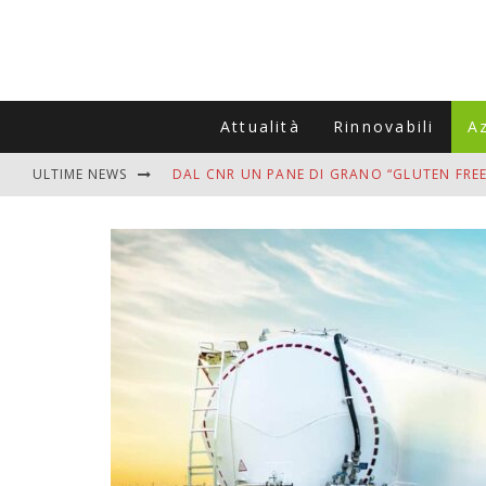
Attualità
Rinnovabili
A
ULTIME NEWS
DAL CNR UN PANE DI GRANO “GLUTEN FREE
VITIGNOITALIA CELEBRA IL 20ESIMO ANNIV
MUTTI ASSUME A OLIVETO CITRA 400 COL
ZANZARE IN VACANZA? I 3 ERRORI PIÙ COM
ADDIO BOLLETTE SALATE? LA NUOVA FRON