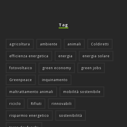
Tag
agricoltura
ambiente
animali
Coldiretti
efficienza energetica
energia
energia solare
fotovoltaico
green economy
green jobs
Greenpeace
inquinamento
maltrattamento animali
mobilità sostenibile
riciclo
Rifiuti
rinnovabili
risparmio energetico
sostenibilità