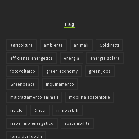
Tag
agricoltura
ambiente
animali
Coldiretti
efficienza energetica
energia
energia solare
fotovoltaico
green economy
green jobs
Greenpeace
inquinamento
maltrattamento animali
mobilità sostenibile
riciclo
Rifiuti
rinnovabili
risparmio energetico
sostenibilità
terra dei fuochi