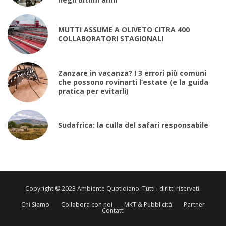
MUTTI ASSUME A OLIVETO CITRA 400
COLLABORATORI STAGIONALI
Zanzare in vacanza? I 3 errori più comuni
che possono rovinarti l’estate (e la guida
pratica per evitarli)
Sudafrica: la culla del safari responsabile
Copyright © 2023 Ambiente Quotidiano. Tutti i diritti riservati.
Chi Siamo
Collabora con noi
MKT & Pubblicità
Partner
Contatti