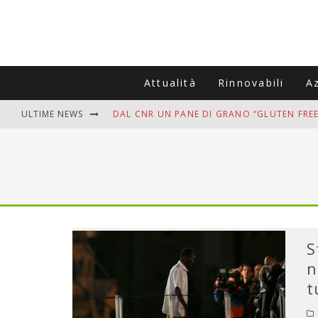
Attualità
Rinnovabili
A
ULTIME NEWS
DAL CNR UN PANE DI GRANO “GLUTEN FREE
VITIGNOITALIA CELEBRA IL 20ESIMO ANNIV
MUTTI ASSUME A OLIVETO CITRA 400 COL
ZANZARE IN VACANZA? I 3 ERRORI PIÙ COM
ADDIO BOLLETTE SALATE? LA NUOVA FRON
S
n
t