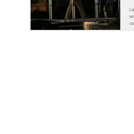
La
se
co