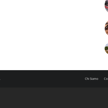
.
Chi Siamo
Co