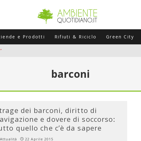
ziende e Prodotti
Rifiuti & Riciclo
Green City
”
ERSARIO: A NAPOLI UN’EDIZIONE SPECIALE PER RACCONTARE L’EVO
barconi
LABORATORI STAGIONALI
UNI CHE POSSONO ROVINARTI L’ESTATE (E LA GUIDA PRATICA PER E
TIERA DEL FOTOVOLTAICO "PLUG & PLAY" CHE STA CONQUISTANDO
trage dei barconi, diritto di
avigazione e dovere di soccorso:
utto quello che c’è da sapere
Attualità
22 Aprile 2015