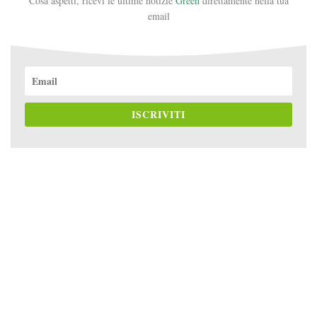
Cosa aspetti, ricevi le ultime notizie
Green
direttamente nella tua
email
ISCRIVITI