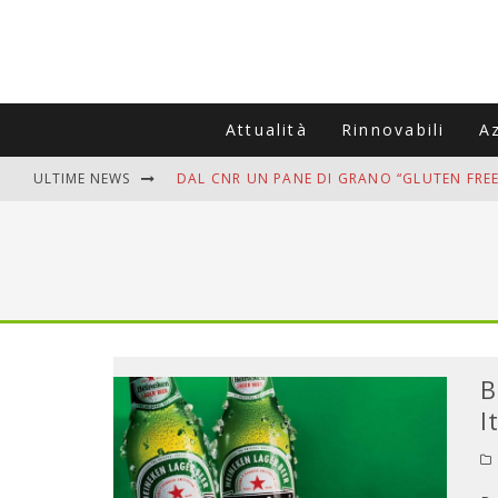
Attualità
Rinnovabili
A
ULTIME NEWS
DAL CNR UN PANE DI GRANO “GLUTEN FREE
VITIGNOITALIA CELEBRA IL 20ESIMO ANNIV
MUTTI ASSUME A OLIVETO CITRA 400 COL
ZANZARE IN VACANZA? I 3 ERRORI PIÙ COM
ADDIO BOLLETTE SALATE? LA NUOVA FRON
B
I