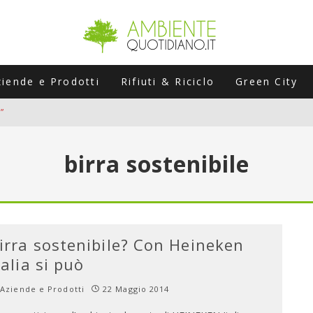
ziende e Prodotti
Rifiuti & Riciclo
Green City
”
ERSARIO: A NAPOLI UN’EDIZIONE SPECIALE PER RACCONTARE L’EVO
birra sostenibile
LABORATORI STAGIONALI
UNI CHE POSSONO ROVINARTI L’ESTATE (E LA GUIDA PRATICA PER E
TIERA DEL FOTOVOLTAICO "PLUG & PLAY" CHE STA CONQUISTANDO
irra sostenibile? Con Heineken
talia si può
Aziende e Prodotti
22 Maggio 2014