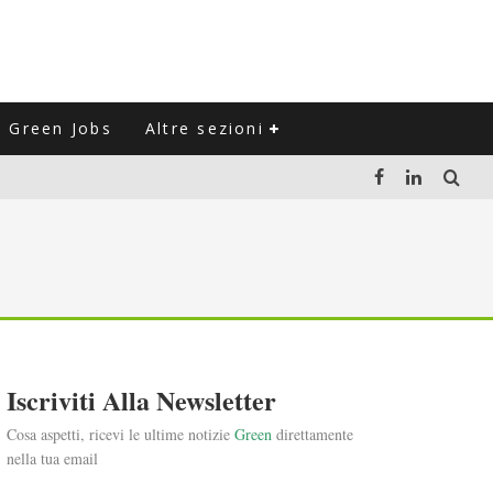
Green Jobs
Altre sezioni
LUZIONE DEL SETTORE NEGLI ULTIMI ANNI
VITARLI)
 L'ITALIA
Iscriviti Alla Newsletter
Cosa aspetti, ricevi le ultime notizie
Green
direttamente
nella tua email