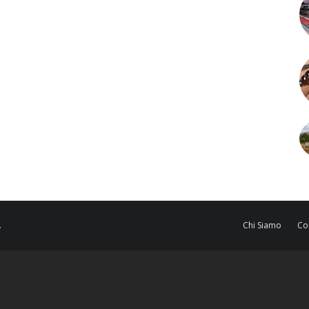
.
Chi Siamo
Co