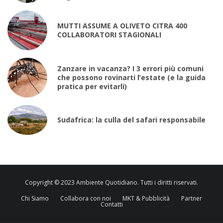
MUTTI ASSUME A OLIVETO CITRA 400
COLLABORATORI STAGIONALI
Zanzare in vacanza? I 3 errori più comuni
che possono rovinarti l’estate (e la guida
pratica per evitarli)
Sudafrica: la culla del safari responsabile
Copyright © 2023 Ambiente Quotidiano. Tutti i diritti riservati.
Chi Siamo
Collabora con noi
MKT & Pubblicità
Partner
Contatti