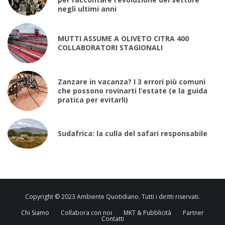
negli ultimi anni
MUTTI ASSUME A OLIVETO CITRA 400
COLLABORATORI STAGIONALI
Zanzare in vacanza? I 3 errori più comuni
che possono rovinarti l’estate (e la guida
pratica per evitarli)
Sudafrica: la culla del safari responsabile
Copyright © 2023 Ambiente Quotidiano. Tutti i diritti riservati.
Chi Siamo
Collabora con noi
MKT & Pubblicità
Partner
Contatti