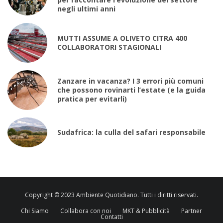
negli ultimi anni
MUTTI ASSUME A OLIVETO CITRA 400
COLLABORATORI STAGIONALI
Zanzare in vacanza? I 3 errori più comuni
che possono rovinarti l’estate (e la guida
pratica per evitarli)
Sudafrica: la culla del safari responsabile
Copyright © 2023 Ambiente Quotidiano. Tutti i diritti riservati.
Chi Siamo
Collabora con noi
MKT & Pubblicità
Partner
Contatti