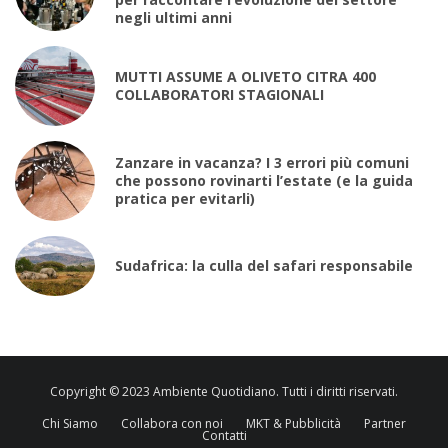
negli ultimi anni
MUTTI ASSUME A OLIVETO CITRA 400
COLLABORATORI STAGIONALI
Zanzare in vacanza? I 3 errori più comuni
che possono rovinarti l’estate (e la guida
pratica per evitarli)
Sudafrica: la culla del safari responsabile
Copyright © 2023 Ambiente Quotidiano. Tutti i diritti riservati.
Chi Siamo
Collabora con noi
MKT & Pubblicità
Partner
Contatti