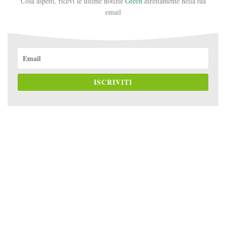
Cosa aspetti, ricevi le ultime notizie
Green
direttamente nella tua
email
ISCRIVITI