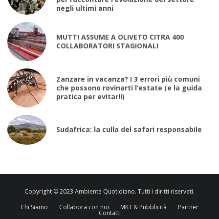
negli ultimi anni
MUTTI ASSUME A OLIVETO CITRA 400
COLLABORATORI STAGIONALI
Zanzare in vacanza? I 3 errori più comuni
che possono rovinarti l’estate (e la guida
pratica per evitarli)
Sudafrica: la culla del safari responsabile
Copyright © 2023 Ambiente Quotidiano. Tutti i diritti riservati.
Chi Siamo
Collabora con noi
MKT & Pubblicità
Partner
Contatti