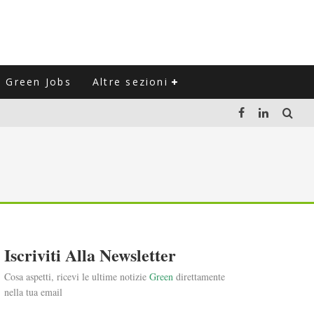
Green Jobs
Altre sezioni
LUZIONE DEL SETTORE NEGLI ULTIMI ANNI
VITARLI)
 L'ITALIA
Iscriviti Alla Newsletter
Cosa aspetti, ricevi le ultime notizie
Green
direttamente
nella tua email