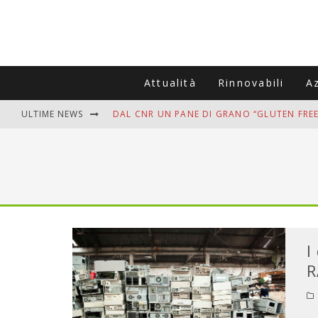
Attualità
Rinnovabili
A
ULTIME NEWS
DAL CNR UN PANE DI GRANO “GLUTEN FREE
VITIGNOITALIA CELEBRA IL 20ESIMO ANNIV
MUTTI ASSUME A OLIVETO CITRA 400 COL
ZANZARE IN VACANZA? I 3 ERRORI PIÙ COM
ADDIO BOLLETTE SALATE? LA NUOVA FRON
I
R