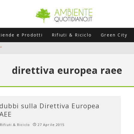
ziende e Prodotti
Rifiuti & Riciclo
Green City
”
ERSARIO: A NAPOLI UN’EDIZIONE SPECIALE PER RACCONTARE L’EVO
direttiva europea raee
LABORATORI STAGIONALI
UNI CHE POSSONO ROVINARTI L’ESTATE (E LA GUIDA PRATICA PER E
TIERA DEL FOTOVOLTAICO "PLUG & PLAY" CHE STA CONQUISTANDO
 dubbi sulla Direttiva Europea
AEE
Rifiuti & Riciclo
27 Aprile 2015