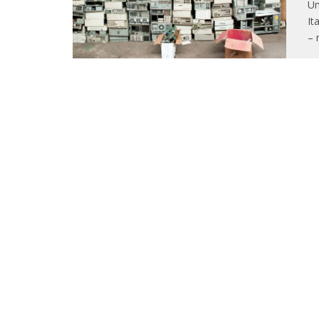
Um
It
– 