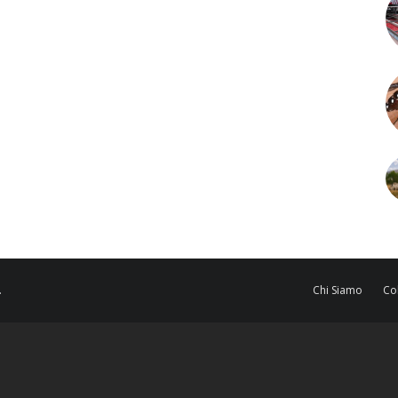
.
Chi Siamo
Co