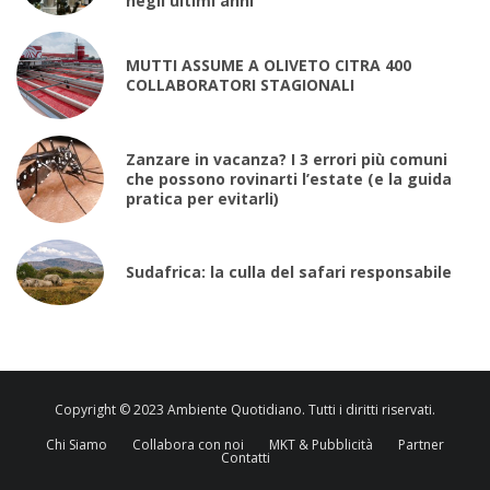
negli ultimi anni
MUTTI ASSUME A OLIVETO CITRA 400
COLLABORATORI STAGIONALI
Zanzare in vacanza? I 3 errori più comuni
che possono rovinarti l’estate (e la guida
pratica per evitarli)
Sudafrica: la culla del safari responsabile
Copyright © 2023 Ambiente Quotidiano. Tutti i diritti riservati.
Chi Siamo
Collabora con noi
MKT & Pubblicità
Partner
Contatti