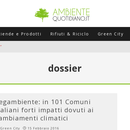
ziende e Prodotti
Rifiuti & Riciclo
Green City
”
ERSARIO: A NAPOLI UN’EDIZIONE SPECIALE PER RACCONTARE L’EVO
dossier
LABORATORI STAGIONALI
UNI CHE POSSONO ROVINARTI L’ESTATE (E LA GUIDA PRATICA PER E
TIERA DEL FOTOVOLTAICO "PLUG & PLAY" CHE STA CONQUISTANDO
egambiente: in 101 Comuni
taliani forti impatti dovuti ai
ambiamenti climatici
Green City
15 Febbraio 2016