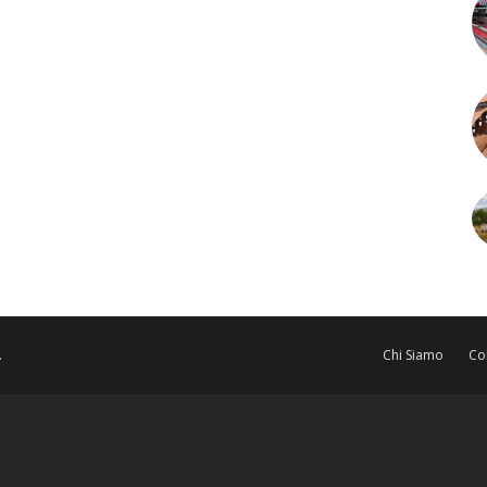
.
Chi Siamo
Co