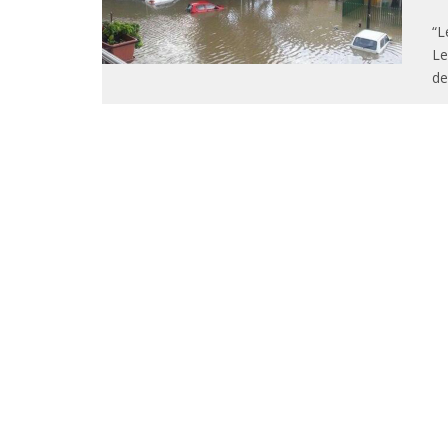
“L
Le
de