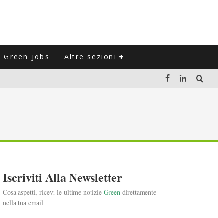
Green Jobs
Altre sezioni
LUZIONE DEL SETTORE NEGLI ULTIMI ANNI
VITARLI)
 L'ITALIA
Iscriviti Alla Newsletter
Cosa aspetti, ricevi le ultime notizie
Green
direttamente
nella tua email