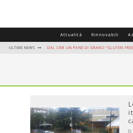
Attualità
Rinnovabili
A
ULTIME NEWS
DAL CNR UN PANE DI GRANO “GLUTEN FREE
VITIGNOITALIA CELEBRA IL 20ESIMO ANNIV
MUTTI ASSUME A OLIVETO CITRA 400 COL
ZANZARE IN VACANZA? I 3 ERRORI PIÙ COM
ADDIO BOLLETTE SALATE? LA NUOVA FRON
L
i
c