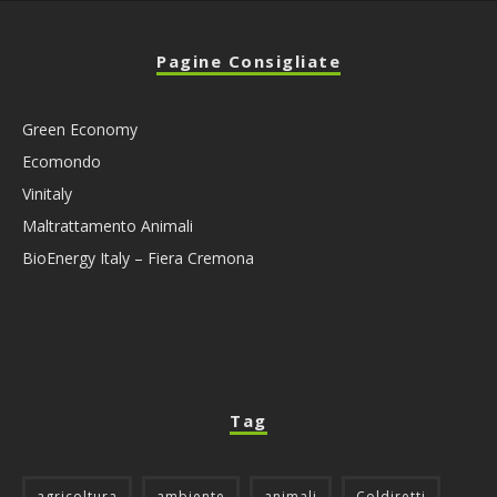
Pagine Consigliate
Green Economy
Ecomondo
Vinitaly
Maltrattamento Animali
BioEnergy Italy – Fiera Cremona
Tag
agricoltura
ambiente
animali
Coldiretti