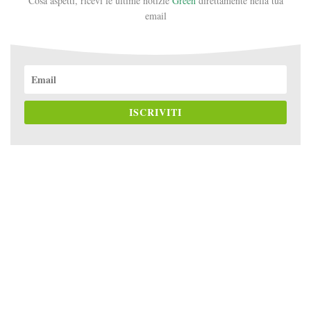
Cosa aspetti, ricevi le ultime notizie
Green
direttamente nella tua
email
ISCRIVITI