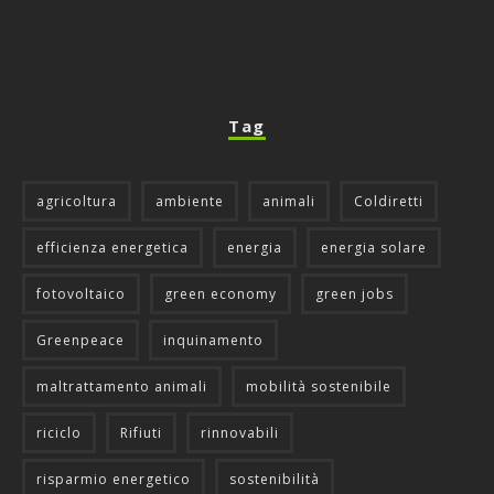
Tag
agricoltura
ambiente
animali
Coldiretti
efficienza energetica
energia
energia solare
fotovoltaico
green economy
green jobs
Greenpeace
inquinamento
maltrattamento animali
mobilità sostenibile
riciclo
Rifiuti
rinnovabili
risparmio energetico
sostenibilità