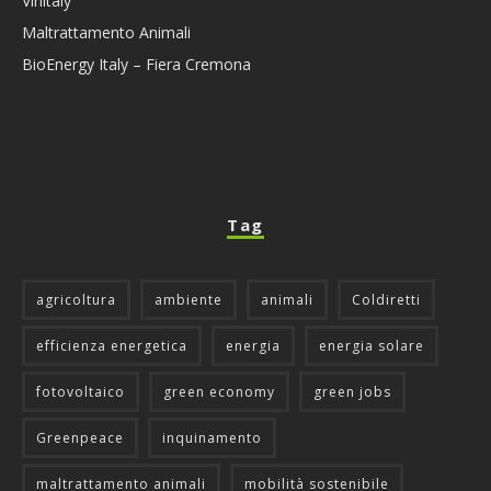
Vinitaly
Maltrattamento Animali
BioEnergy Italy – Fiera Cremona
Tag
agricoltura
ambiente
animali
Coldiretti
efficienza energetica
energia
energia solare
fotovoltaico
green economy
green jobs
Greenpeace
inquinamento
maltrattamento animali
mobilità sostenibile