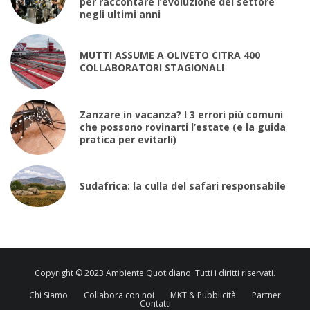
per raccontare l’evoluzione del settore
negli ultimi anni
MUTTI ASSUME A OLIVETO CITRA 400
COLLABORATORI STAGIONALI
Zanzare in vacanza? I 3 errori più comuni
che possono rovinarti l’estate (e la guida
pratica per evitarli)
Sudafrica: la culla del safari responsabile
Copyright © 2023 Ambiente Quotidiano. Tutti i diritti riservati.
Chi Siamo
Collabora con noi
MKT & Pubblicità
Partner
Contatti