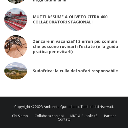
MUTTI ASSUME A OLIVETO CITRA 400
COLLABORATORI STAGIONALI
Zanzare in vacanza? I 3 errori più comuni
che possono rovinarti l’estate (e la guida
pratica per evitarli)
Sudafrica: la culla del safari responsabile
Copyright © 2023 Ambiente Quotidiano. Tutti i diritti riservati.
Chi Siamo
Collabora con noi
MKT & Pubblicità
Partner
Contatti