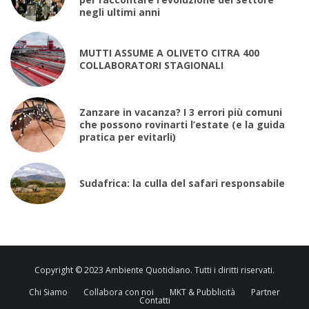
negli ultimi anni
MUTTI ASSUME A OLIVETO CITRA 400
COLLABORATORI STAGIONALI
Zanzare in vacanza? I 3 errori più comuni
che possono rovinarti l’estate (e la guida
pratica per evitarli)
Sudafrica: la culla del safari responsabile
Copyright © 2023 Ambiente Quotidiano. Tutti i diritti riservati.
Chi Siamo
Collabora con noi
MKT & Pubblicità
Partner
Contatti